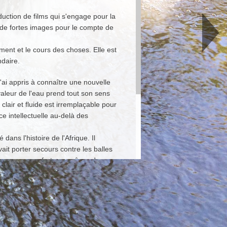
uction de films qui s'engage pour la
t de fortes images pour le compte de
ment et le cours des choses. Elle est
daire.
'ai appris à connaître une nouvelle
aleur de l'eau prend tout son sens
 clair et fluide est irremplaçable pour
e intellectuelle au-delà des
ans l'histoire de l'Afrique. Il
ait porter secours contre les balles
une croyance forte aux rêves de
 produit des images uniques du
façon claire et fluide, qui
.