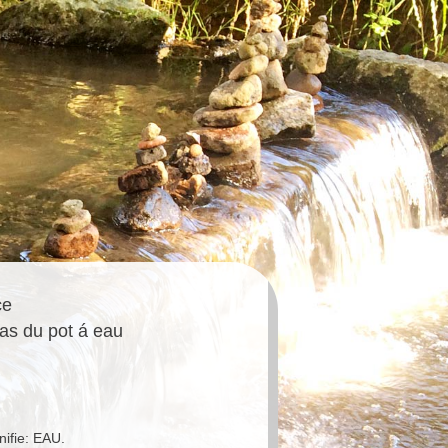
ce
as du pot á eau
nifie: EAU.