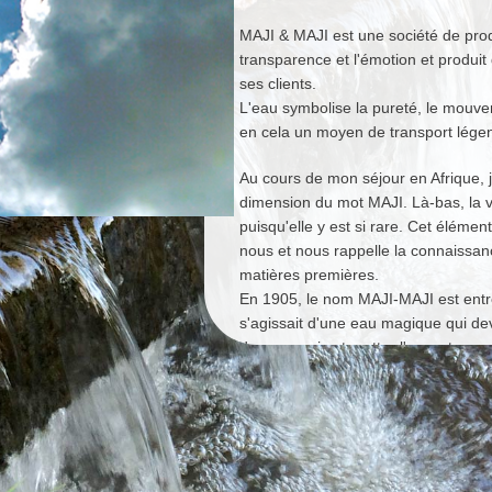
MAJI & MAJI est une société de prod
transparence et l'émotion et produi
ses clients.
L'eau symbolise la pureté, le mouve
en cela un moyen de transport légen
Au cours de mon séjour en Afrique, j
dimension du mot MAJI. Là-bas, la v
puisqu'elle y est si rare. Cet élément
nous et nous rappelle la connaissanc
matières premières.
En 1905, le nom MAJI-MAJI est entré d
s'agissait d'une eau magique qui dev
des ennemis et mettre l'accent sur 
liberté et d'égalité.
Le nom veut tout dire: MAJI & MAJI
monde qui font passer un message de 
émeuvent et peuvent aussi envoûter