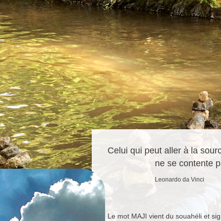
Celui qui peut aller à la sour
ne se contente p
Leonardo da Vinci
Le mot MAJI vient du souahéli et sig